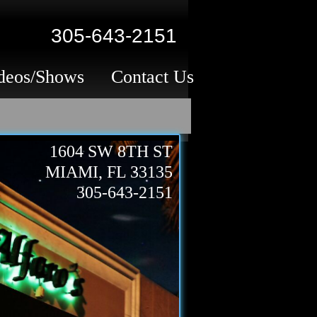
305-643-2151
deos/Shows
Contact Us
1604 SW 8TH ST
MIAMI, FL 33135
305-643-2151