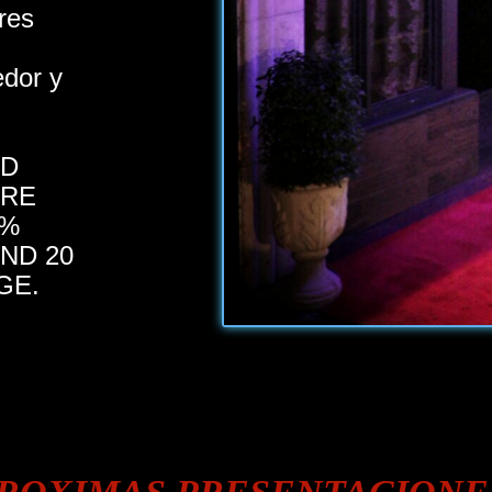
res
dor y
RD
ARE
3%
ND 20
GE.