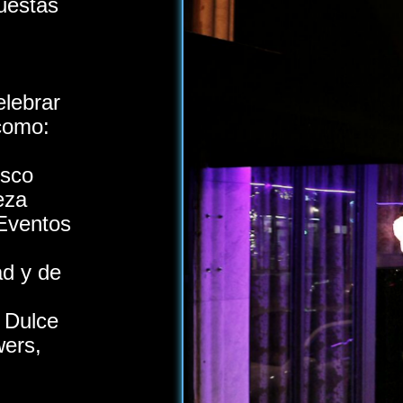
uestas
elebrar
como:
isco
eza
*Eventos
ad y de
 Dulce
wers,