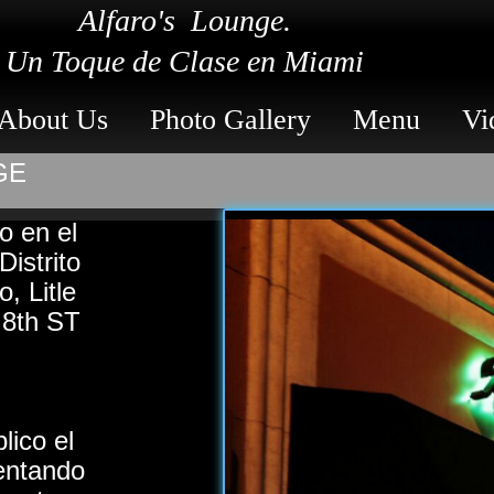
Alfaro's Lounge.
Un Toque de Clase en Miami
About Us
Photo Gallery
Menu
Vi
GE
o en el
istrito
, Litle
 8th ST
.
lico el
entando